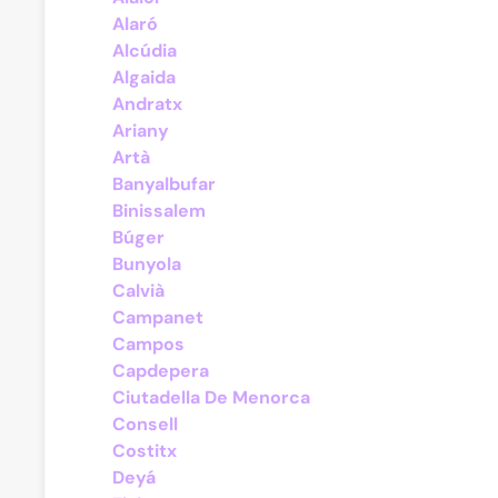
Alaró
Alcúdia
Algaida
Andratx
Ariany
Artà
Banyalbufar
Binissalem
Búger
Bunyola
Calvià
Campanet
Campos
Capdepera
Ciutadella De Menorca
Consell
Costitx
Deyá