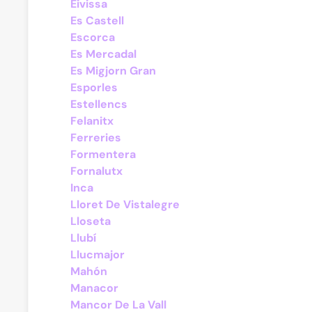
Eivissa
Es Castell
Escorca
Es Mercadal
Es Migjorn Gran
Esporles
Estellencs
Felanitx
Ferreries
Formentera
Fornalutx
Inca
Lloret De Vistalegre
Lloseta
Llubí
Llucmajor
Mahón
Manacor
Mancor De La Vall