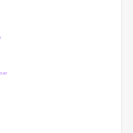
y
sar