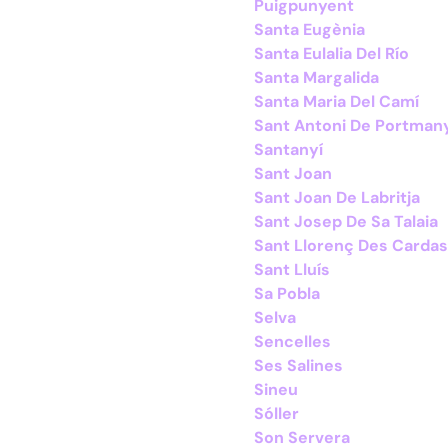
Puigpunyent
Santa Eugènia
Santa Eulalia Del Río
Santa Margalida
Santa Maria Del Camí
Sant Antoni De Portman
Santanyí
Sant Joan
Sant Joan De Labritja
Sant Josep De Sa Talaia
Sant Llorenç Des Cardas
Sant Lluís
Sa Pobla
Selva
Sencelles
Ses Salines
Sineu
Sóller
Son Servera