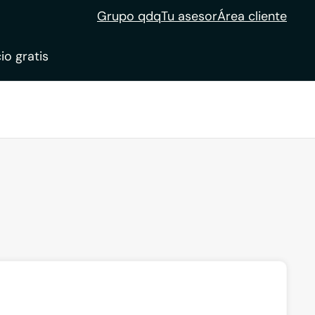
Grupo qdq
Tu asesor
Área cliente
io gratis