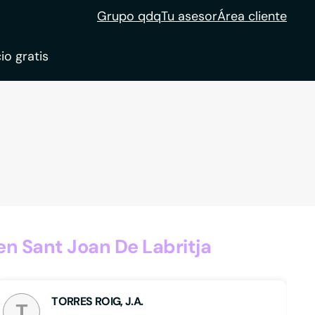
Grupo qdq
Tu asesor
Área cliente
io gratis
ble
tion
n Sant Joan De Labritja
TORRES ROIG, J.A.
T