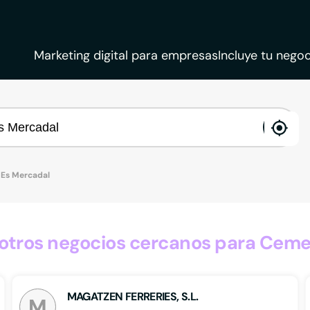
Marketing digital para empresas
Incluye tu negoc
ena
loca
Es Mercadal
tros negocios cercanos para Ceme
MAGATZEN FERRERIES, S.L.
M