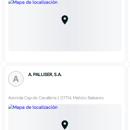
A. PALLISER, S.A.
A
Avenida Cap de Cavalleria 1, 07714, Mahón, Baleares