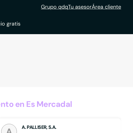
Grupo qdq
Tu asesor
Área cliente
io gratis
ble
tion
nto en Es Mercadal
A. PALLISER, S.A.
A