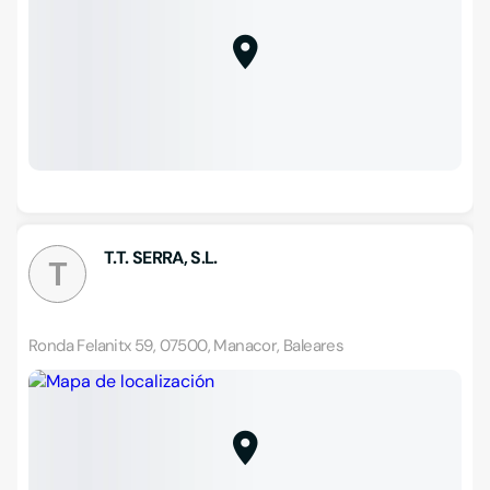
T.T. SERRA, S.L.
T
Ronda Felanitx 59, 07500, Manacor, Baleares