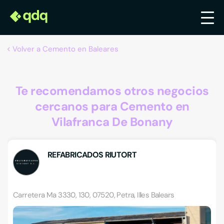
Volver a Cemento en Baleares
Te recomendamos otros negocios
cercanos para Cemento en
Vilafranca De Bonany
REFABRICADOS RIUTORT
Carretera Ma 3330, 130, 07520, Petra, Illes Balears