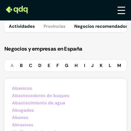
Actividades
Provincias
Negocios recomendados 
Negocios y empresas en España
A
B
C
D
E
F
G
H
I
J
K
L
M
N
Abanicos
Abastecedores de buques
Abastecimiento de agua
Abogados
Abonos
Abrasivos