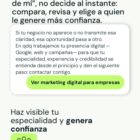
de mí”, no decide al instante:
Plan Desarrollo >
Convierte oportunidades y
haz crecer tu negocio
compara, revisa y elige a quien
Plan Contacto Activo >
le genere más confianza.
Comparador de planes >
Plan Impulsa >
Elige el mejor plan para tu empresa
Si tu negocio no aparece o no transmite esa
Plan Visibilidad >
claridad, esa oportunidad pasa a otro.
En qdq trabajamos tu presencia digital —
Plan Integral >
Te puede interesar
Google, web y campañas— para que tu
›
Reserva de cita
especialidad, experiencia y credibilidad se
entienda desde el principio y den el siguiente
›
Reserva de mesa
paso: contactar contigo.
›
Publicidad en Google
›
Ver marketing digital para empresas
ChatBot IA
Haz visible tu
especialidad y
genera
confianza