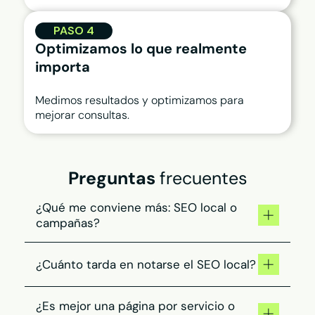
PASO 4
Optimizamos lo que realmente
importa
Medimos resultados y optimizamos para
mejorar consultas.
Preguntas
frecuentes
¿Qué me conviene más: SEO local o
campañas?
El SEO te aporta visibilidad estable a medio
¿Cuánto tarda en notarse el SEO local?
plazo, mientras que las campañas generan
consultas inmediatas. En servicios
profesionales, lo eficaz es combinarlos según
El SEO es progresivo. Puedes empezar a notar
¿Es mejor una página por servicio o