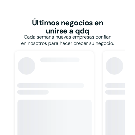
Restaurantes y
bares
Papelerías
Talleres
Pastelerías
Taxis
Peluquerías
Últimos negocios
en
Tiendas de ropa
Persianas
unirse a qdq
Tintorerías y lavanderías
Pescaderías
Toldos
Cada semana nuevas empresas confían
Pintores
Veterinarios
en nosotros para hacer crecer su negocio.
Pizzerías
Zapaterías
Podólogos
Psicólogos