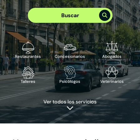
Elige el mejor plan para tu empresa
Plan Visibilidad >
Buscar
Plan Integral >
Te puede interesar
›
Reserva de cita
›
Reserva de mesa
›
Publicidad en Google
›
ChatBot IA
Restaurantes
Concesionarios
Abogados
Talleres
Psicólogos
Veterinarios
Ver todos los servicios