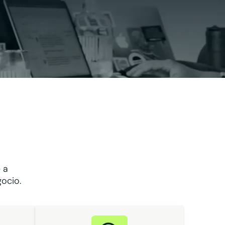
 a
gocio.