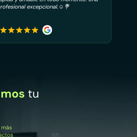
rofesional excepcional.☺️💐
amos
tu
a más
tactos