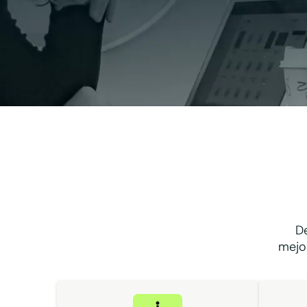
D
mejor