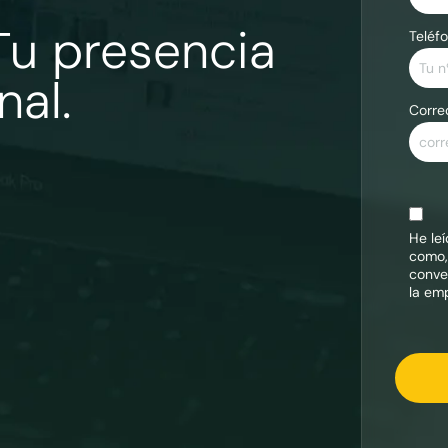
Tu presencia
Teléfo
nal.
Corre
He le
como,
conve
la em