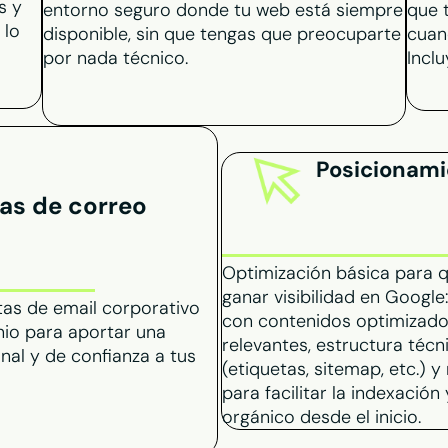
s y
entorno seguro donde tu web está siempre
que 
 lo
disponible, sin que tengas que preocuparte
cuan
por nada técnico.
Incl
Posicionam
as de correo
Optimización básica para 
ganar visibilidad en Google
tas de email corporativo
con contenidos optimizado
nio para aportar una
relevantes, estructura técn
al y de confianza a tus
(etiquetas, sitemap, etc.) 
para facilitar la indexación
orgánico desde el inicio.