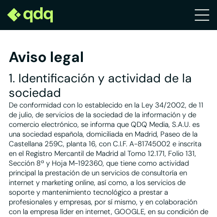
Plan Impulsa >
Plan Construye
Tu negocio visible cuando lo
Redes Sociales >
busquen en Internet
Aviso legal
Plan Avanza
Plan Visibilidad >
1. Identificación y actividad de la
Redes Sociales >
Posiciona tu negocio para
sociedad
que destaque en tu zona
De conformidad con lo establecido en la Ley 34/2002, de 11
Comparador de planes >
Plan Integral >
de julio, de servicios de la sociedad de la información y de
Elige el mejor plan para tu empresa
Fideliza y atrae nuevos clientes
comercio electrónico, se informa que QDQ Media, S.A.U. es
con tu estrategia digital
una sociedad española, domiciliada en Madrid, Paseo de la
Castellana 259C, planta 16, con C.I.F. A-81745002 e inscrita
Te puede interesar
Plan Contacto Activo >
en el Registro Mercantil de Madrid al Tomo 12.171, Folio 131,
Sección 8ª y Hoja M-192360, que tiene como actividad
Plan Desarrollo >
Convierte oportunidades y
principal la prestación de un servicios de consultoría en
haz crecer tu negocio
Plan Contacto Activo >
internet y marketing online, así como, a los servicios de
soporte y mantenimiento tecnológico a prestar a
Comparador de planes >
Plan Impulsa >
profesionales y empresas, por sí mismo, y en colaboración
Elige el mejor plan para tu empresa
con la empresa líder en internet, GOOGLE, en su condición de
Plan Visibilidad >