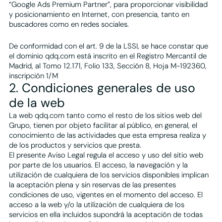
“Google Ads Premium Partner”, para proporcionar visibilidad
y posicionamiento en Internet, con presencia, tanto en
Plan Integral >
Te puede interesar
buscadores como en redes sociales.
›
Reserva de cita
›
De conformidad con el art. 9 de la LSSI, se hace constar que
Reserva de mesa
el dominio qdq.com está inscrito en el Registro Mercantil de
›
Publicidad en Google
Madrid, al Tomo 12.171, Folio 133, Sección 8, Hoja M-192360,
›
ChatBot IA
inscripción 1/M
2. Condiciones generales de uso
de la web
La web qdq.com tanto como el resto de los sitios web del
Grupo, tienen por objeto facilitar al público, en general, el
conocimiento de las actividades que esta empresa realiza y
de los productos y servicios que presta.
El presente Aviso Legal regula el acceso y uso del sitio web
por parte de los usuarios. El acceso, la navegación y la
utilización de cualquiera de los servicios disponibles implican
la aceptación plena y sin reservas de las presentes
condiciones de uso, vigentes en el momento del acceso. El
acceso a la web y/o la utilización de cualquiera de los
servicios en ella incluidos supondrá la aceptación de todas