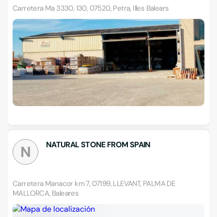
Carretera Ma 3330, 130, 07520, Petra, Illes Balears
NATURAL STONE FROM SPAIN
N
Carretera Manacor km 7, 07199, LLEVANT, PALMA DE
MALLORCA, Baleares