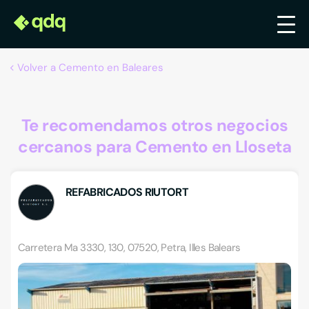
Volver a Cemento en Baleares
Te recomendamos otros negocios
cercanos para Cemento en Lloseta
REFABRICADOS RIUTORT
Carretera Ma 3330, 130, 07520, Petra, Illes Balears