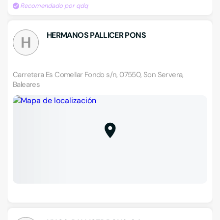
Recomendado por qdq
HERMANOS PALLICER PONS
H
Carretera Es Comellar Fondo s/n, 07550, Son Servera,
Baleares