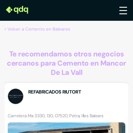
Volver a Cemento en Baleares
Te recomendamos otros negocios
cercanos para Cemento en Mancor
De La Vall
REFABRICADOS RIUTORT
Carretera Ma 3330, 130, 07520, Petra, Illes Balears