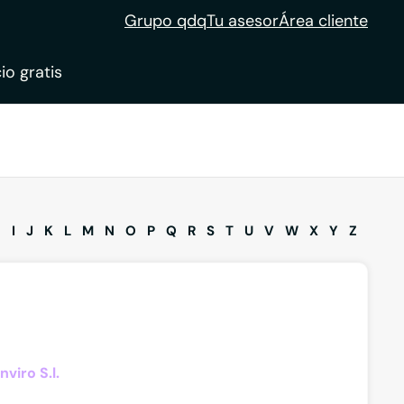
Grupo qdq
Tu asesor
Área cliente
io gratis
H
I
J
K
L
M
N
O
P
Q
R
S
T
U
V
W
X
Y
Z
viro S.l.