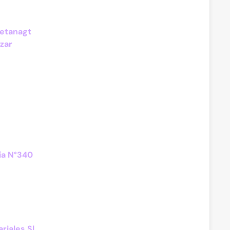
yetanagt
zar
ía N°340
riales Sl