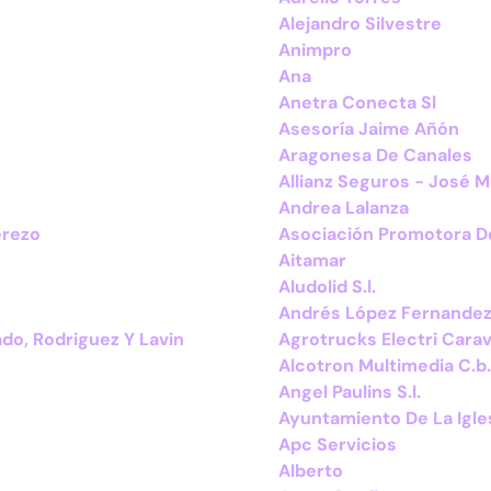
Alejandro Silvestre
Animpro
Ana
Anetra Conecta Sl
Asesoría Jaime Añón
Aragonesa De Canales
Allianz Seguros - José M
Andrea Lalanza
erezo
Asociación Promotora De
Aitamar
Aludolid S.l.
Andrés López Fernande
do, Rodriguez Y Lavin
Agrotrucks Electri Carav
Alcotron Multimedia C.b.
Angel Paulins S.l.
Ayuntamiento De La Igles
Apc Servicios
Alberto