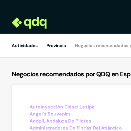
Actividades
Provincia
Negocios recomendados 
Negocios recomendados por QDQ en Es
Autoinyección Diésel Lesipa
Angel´s Souvenirs
Andpil, Andaluza De Pilotes
Administradores De Fincas Del Atlántico