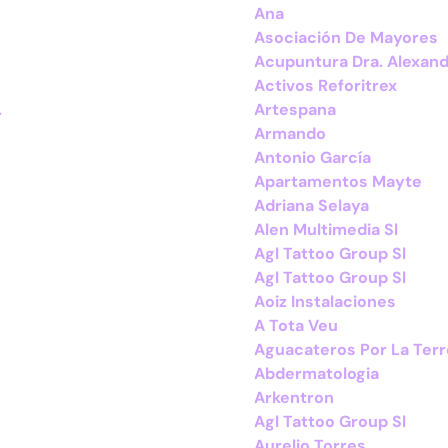
Ana
Asociación De Mayores
Acupuntura Dra. Alexandr
Activos Reforitrex
.
Artespana
Armando
Antonio García
Apartamentos Mayte
Adriana Selaya
Alen Multimedia Sl
Agl Tattoo Group Sl
Agl Tattoo Group Sl
Aoiz Instalaciones
A Tota Veu
Aguacateros Por La Terr
Abdermatologia
Arkentron
Agl Tattoo Group Sl
Aurelio Torres