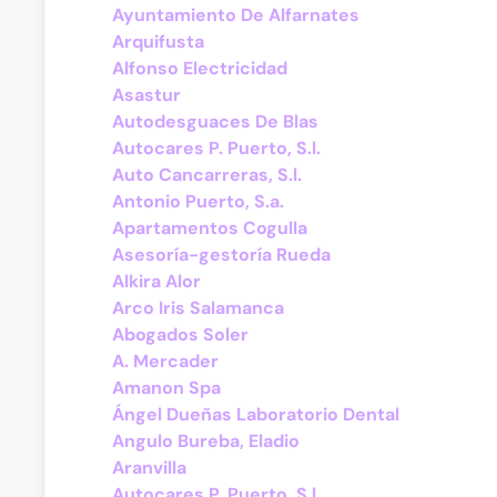
Ayuntamiento De Alfarnates
Arquifusta
Alfonso Electricidad
Asastur
Autodesguaces De Blas
Autocares P. Puerto, S.l.
Auto Cancarreras, S.l.
Antonio Puerto, S.a.
Apartamentos Cogulla
Asesoría-gestoría Rueda
Alkira Alor
Arco Iris Salamanca
Abogados Soler
A. Mercader
Amanon Spa
Ángel Dueñas Laboratorio Dental
Angulo Bureba, Eladio
Aranvilla
Autocares P. Puerto, S.l.