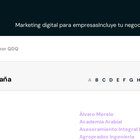
Marketing digital para empresas
Incluye tu negoc
por QDQ
paña
A
B
C
D
E
F
G
Álvaro Merelo
Academia Arabial
Asesoramiento Integral In
Agroprados Ingeniería