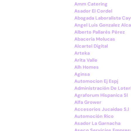
Amm Catering
Asador El Cordel
Abogada Laboralista Ca
Angel Luis Gonzalez Alca
Alberto Pallarés Pérez
Abacería Molucas
Alcartel Digital
Arteka
Arita Valle
Alh Homes
Aginsa
Automocion Ej Espj
Administración De Loter
Agraforum Hispanica Sl
Alfa Grower
Accesorios Jucaidao S.l
Automoción Rico
Asador La Garnacha
Aseco Servicios Empresa