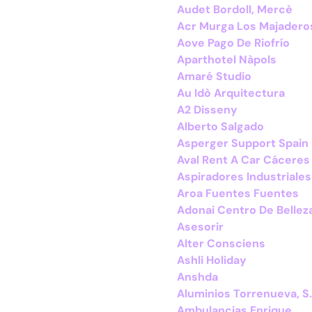
Audet Bordoll, Mercè
Acr Murga Los Majadero
Aove Pago De Riofrío
Aparthotel Nàpols
Amaré Studio
Au Idò Arquitectura
A2 Disseny
Alberto Salgado
Asperger Support Spain
Aval Rent A Car Cáceres
Aspiradores Industriales
Aroa Fuentes Fuentes
Adonai Centro De Belleza
Asesorir
Alter Consciens
Ashli Holiday
Anshda
Aluminios Torrenueva, S.
Ambulancias Enrique