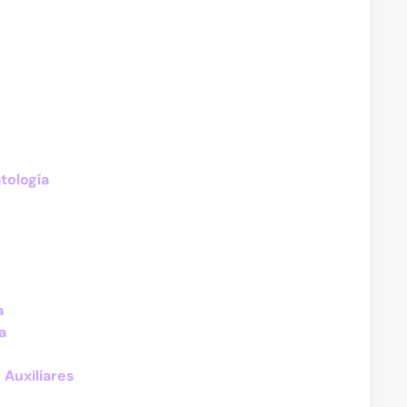
tología
a
a
 Auxiliares