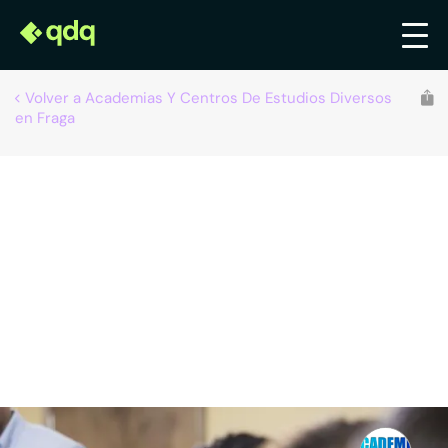
Volver a Academias Y Centros De Estudios Diversos
en Fraga
Recomendado por qdq