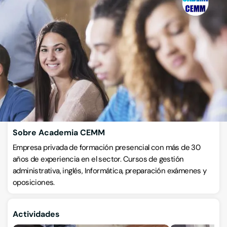
Academia CEMM
Academias de estudios diversos
Avenida de los Reyes Católicos 15 - 17, 22520, Fraga, Huesca
VISITAR WEB
CÓMO LLEGAR
ESCRÍBENOS
WHATSAPP
Llamar ahora
Sobre Academia CEMM
Empresa privada de formación presencial con más de 30
años de experiencia en el sector. Cursos de gestión
administrativa, inglés, Informática, preparación exámenes y
oposiciones.
Actividades