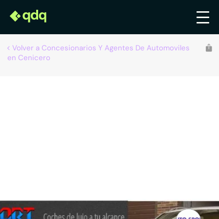
Volver a Concesionarios Y Agentes De Automoviles
en Cenicero
Recomendado por qdq