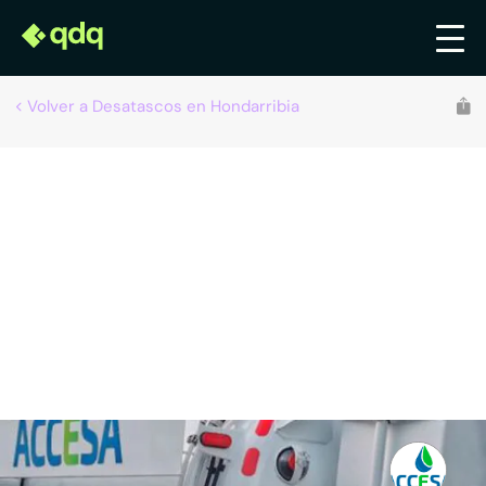
Volver a Desatascos en Hondarribia
Recomendado por qdq
Accesa Desatascos