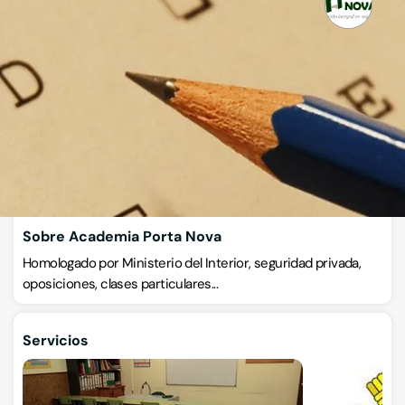
Academia Porta Nova
Academias de estudios diversos
C/ Fontaiña 23 B, 15404, Ferrol, A Coruña
VISITAR WEB
CÓMO LLEGAR
ESCRÍBENOS
Llamar ahora
Sobre Academia Porta Nova
Homologado por Ministerio del Interior, seguridad privada,
oposiciones, clases particulares...
Servicios