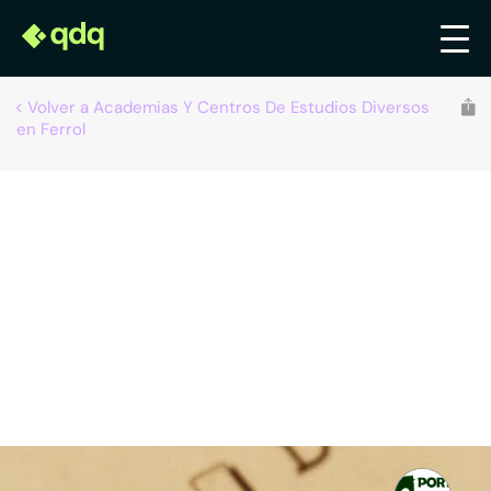
Volver a Academias Y Centros De Estudios Diversos
en Ferrol
Recomendado por qdq