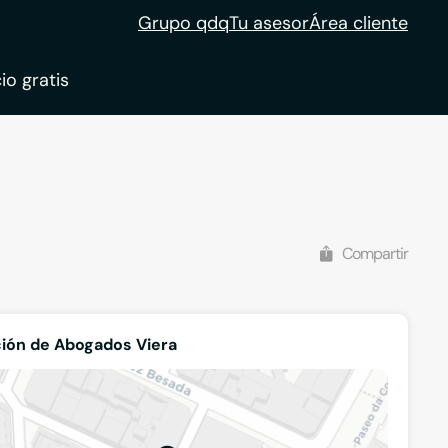
Grupo qdq
Tu asesor
Área cliente
io gratis
Compartir
ión de Abogados Viera