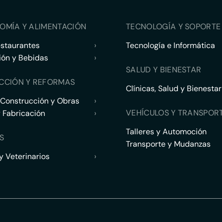
OMÍA Y ALIMENTACIÓN
TECNOLOGÍA Y SOPORTE 
estaurantes
›
Tecnología e Informática
ión y Bebidas
›
SALUD Y BIENESTAR
CCIÓN Y REFORMAS
Clínicas, Salud y Bienestar
 Construcción y Obras
›
VEHÍCULOS Y TRANSPOR
y Fabricación
›
Talleres y Automoción
S
Transporte y Mudanzas
 Veterinarios
›