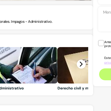
orales. Impagos - Administrativo.
Ante
prot
Este
priv
dministrativo
Derecho civil y mercantil