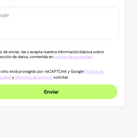
s de enviar, lee y acepta nuestra información básica sobre
ección de datos, contenida en
política de privacidad
 sitio está protegido por reCAPTCHA y Google
Política de
acidad
y
Términos de servicio
solicitar.
Enviar
Derecho penal
Derec