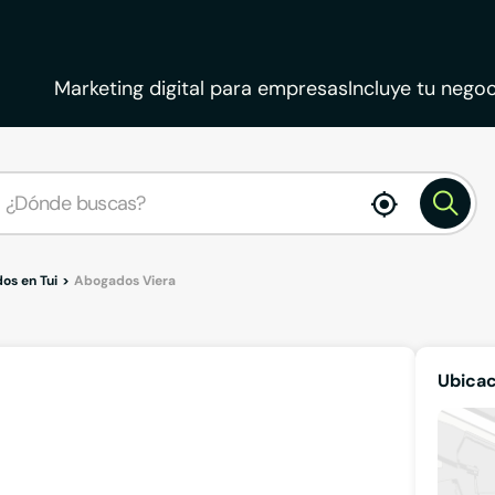
Marketing digital para empresas
Incluye tu negoc
enable
location
os en Tui
Abogados Viera
Ubicac