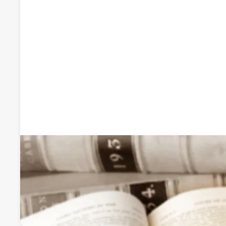
Recomendado por qdq
Abogados Viera
Abogados
Calle Rosa Bahamonde 7 - 1º A, 36700, Tui, Pontevedra
Visitar web