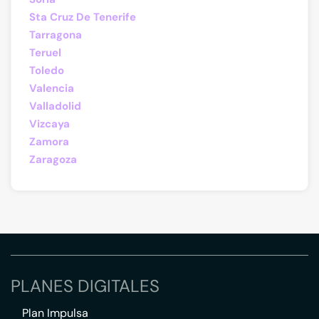
Sta Cruz De Tenerife
Tarragona
Teruel
Toledo
Valencia
Valladolid
Vizcaya
Zamora
Zaragoza
PLANES DIGITALES
Plan Impulsa