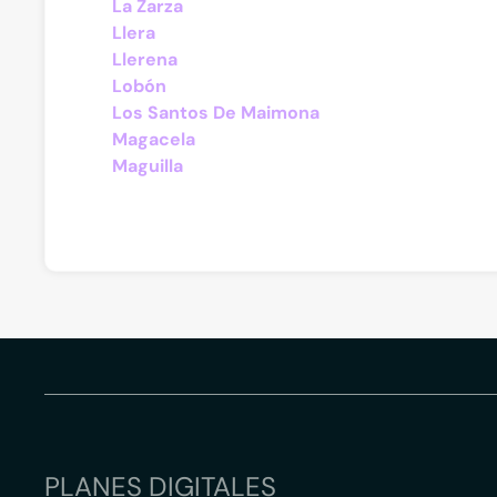
La Zarza
Llera
Llerena
Lobón
Los Santos De Maimona
Magacela
Maguilla
PLANES DIGITALES