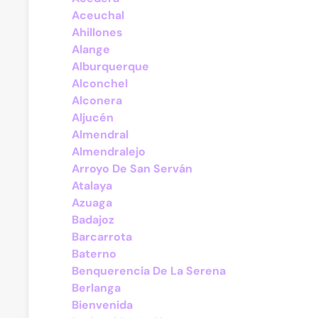
Aceuchal
Ahillones
Alange
Alburquerque
Alconchel
Alconera
Aljucén
Almendral
Almendralejo
Arroyo De San Serván
Atalaya
Azuaga
Badajoz
Barcarrota
Baterno
Benquerencia De La Serena
Berlanga
Bienvenida