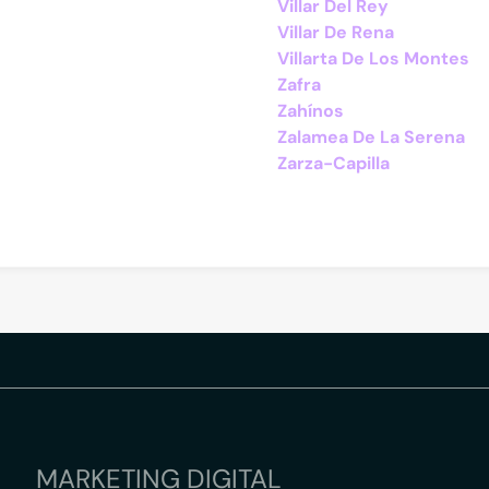
Villar Del Rey
Villar De Rena
Villarta De Los Montes
Zafra
Zahínos
Zalamea De La Serena
Zarza-Capilla
MARKETING DIGITAL