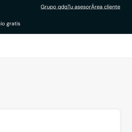
Grupo qdq
Tu asesor
Área cliente
io gratis