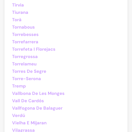
Tírvia
Tiurana
Torà
Tornabous
Torrebesses
Torrefarrera
Torrefeta I Florejacs
Torregrossa
Torrelameu
Torres De Segre
Torre-Serona
Tremp
Vallbona De Les Monges
Vall De Cardós
Vallfogona De Balaguer
Verdú
Vielha E Mijaran
Vilagrassa