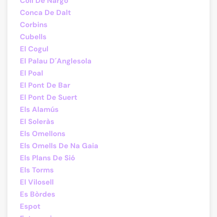
Coll De Nargó
Conca De Dalt
Corbins
Cubells
El Cogul
El Palau D´Anglesola
El Poal
El Pont De Bar
El Pont De Suert
Els Alamús
El Soleràs
Els Omellons
Els Omells De Na Gaia
Els Plans De Sió
Els Torms
El Vilosell
Es Bòrdes
Espot