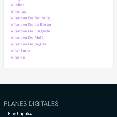
Vilaller
Vilamòs
Vilanova De Bellpuig
Vilanova De La Barca
Vilanova De L´Aguda
Vilanova De Meià
Vilanova De Segrià
Vila-Sana
Vinaixa
PLANES DIGITALES
Plan Impulsa