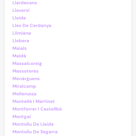
Llardecans
Llavorsí
Lleida
Lles De Cerdanya
Llimiana
Llobera
Maials
Maldà
Massalcoreig
Massoteres
Menàrguens
Miralcamp
Mollerussa
Montellà I Martinet
Montferrer I Castellbò
Montgai
Montoliu De Lleida
Montoliu De Segarra