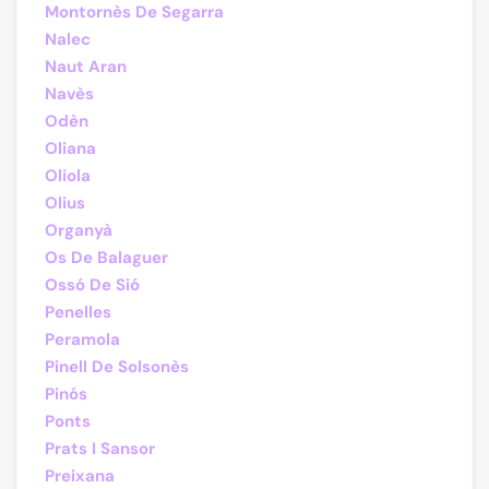
Montornès De Segarra
Nalec
Naut Aran
Navès
Odèn
Oliana
Oliola
Olius
Organyà
Os De Balaguer
Ossó De Sió
Penelles
Peramola
Pinell De Solsonès
Pinós
Ponts
Prats I Sansor
Preixana