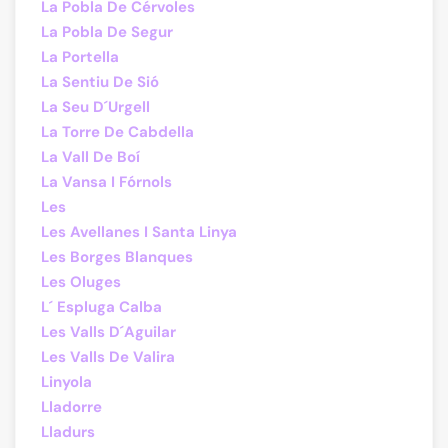
La Pobla De Cérvoles
La Pobla De Segur
La Portella
La Sentiu De Sió
La Seu D´Urgell
La Torre De Cabdella
La Vall De Boí
La Vansa I Fórnols
Les
Les Avellanes I Santa Linya
Les Borges Blanques
Les Oluges
L´ Espluga Calba
Les Valls D´Aguilar
Les Valls De Valira
Linyola
Lladorre
Lladurs