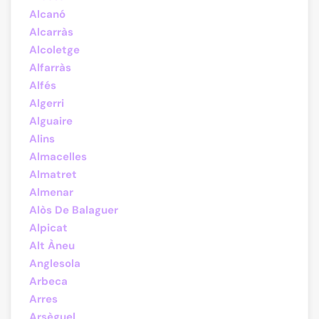
Alcanó
Alcarràs
Alcoletge
Alfarràs
Alfés
Algerri
Alguaire
Alins
Almacelles
Almatret
Almenar
Alòs De Balaguer
Alpicat
Alt Àneu
Anglesola
Arbeca
Arres
Arsèguel