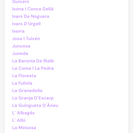
Guixers
Isona I Conca Dellà
Ivars De Noguera
Ivars D´Urgell
Ivorra
Josa I Tuixén
Juncosa
Juneda
La Baronia De Rialb
La Coma I La Pedra
La Floresta
La Fuliola
La Granadella
La Granja D´Escarp
La Guingueta D´Àneu
L´ Albagés
L´ Albi
La Molsosa