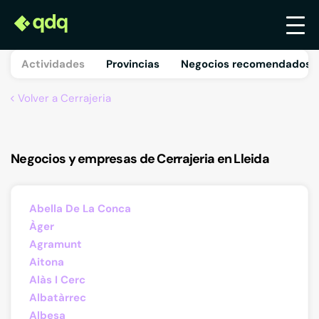
Actividades
Provincias
Negocios recomendados 
Volver a Cerrajeria
Negocios y empresas de Cerrajeria en Lleida
Abella De La Conca
Àger
Agramunt
Aitona
Alàs I Cerc
Albatàrrec
Albesa