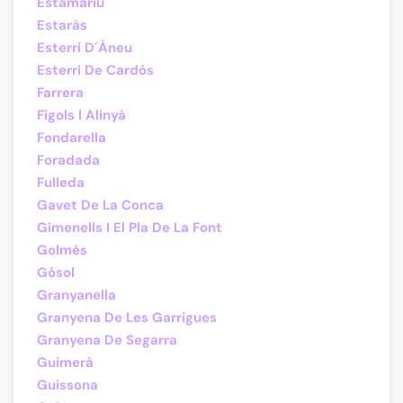
Estamariu
Estaràs
Esterri D´Àneu
Esterri De Cardós
Farrera
Fígols I Alinyà
Fondarella
Foradada
Fulleda
Gavet De La Conca
Gimenells I El Pla De La Font
Golmés
Gósol
Granyanella
Granyena De Les Garrigues
Granyena De Segarra
Guimerà
Guissona