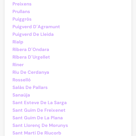
Preixens
Prullans
Puiggròs
Puigverd D´Agramunt
Puigverd De Lleida
Rialp
Ribera D´Ondara
Ribera D´Urgellet
Riner
Riu De Cerdanya
Rosselló
Salàs De Pallars
Sanaüja
Sant Esteve De La Sarga
Sant Guim De Freixenet
Sant Guim De La Plana
Sant Llorenç De Morunys
Sant Martí De Riucorb