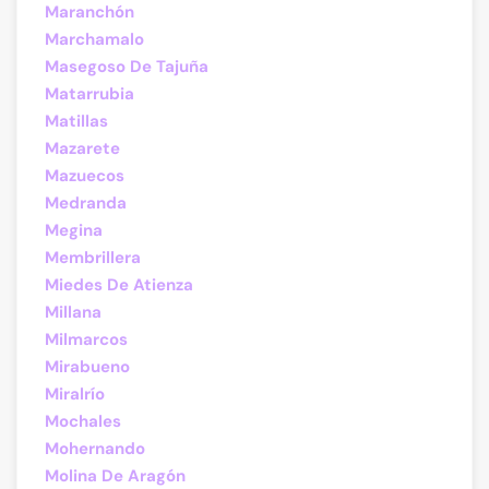
Maranchón
Marchamalo
Masegoso De Tajuña
Matarrubia
Matillas
Mazarete
Mazuecos
Medranda
Megina
Membrillera
Miedes De Atienza
Millana
Milmarcos
Mirabueno
Miralrío
Mochales
Mohernando
Molina De Aragón