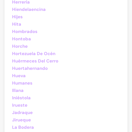
Herrería
Hiendelaencina
Hijes
Hita
Hombrados
Hontoba
Horche
Hortezuela De Océn
Huérmeces Del Cerro
Huertahernando
Hueva
Humanes
Illana
Iniéstola
Irueste
Jadraque
Jirueque
La Bodera