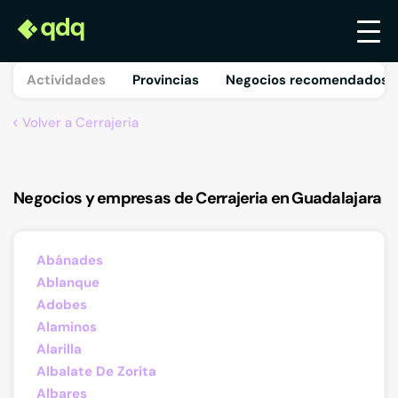
Actividades
Provincias
Negocios recomendados 
Volver a Cerrajeria
Negocios y empresas de Cerrajeria en Guadalajara
Abánades
Ablanque
Adobes
Alaminos
Alarilla
Albalate De Zorita
Albares