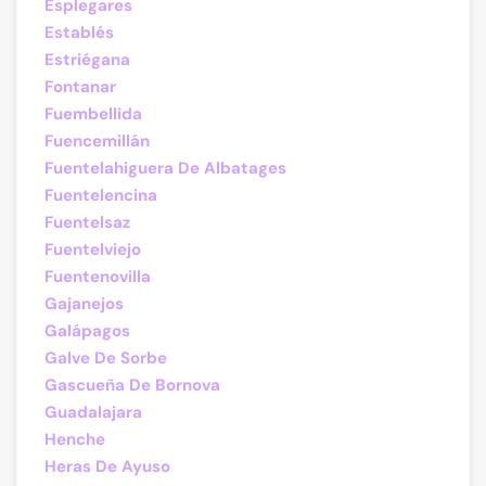
Esplegares
Establés
Estriégana
Fontanar
Fuembellida
Fuencemillán
Fuentelahiguera De Albatages
Fuentelencina
Fuentelsaz
Fuentelviejo
Fuentenovilla
Gajanejos
Galápagos
Galve De Sorbe
Gascueña De Bornova
Guadalajara
Henche
Heras De Ayuso