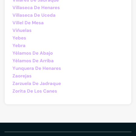
Villares De Jadraque
Villaseca De Henares
Villaseca De Uceda
Villel De Mesa
Viñuelas
Yebes
Yebra
Yélamos De Abajo
Yélamos De Arriba
Yunquera De Henares
Zaorejas
Zarzuela De Jadraque
Zorita De Los Canes