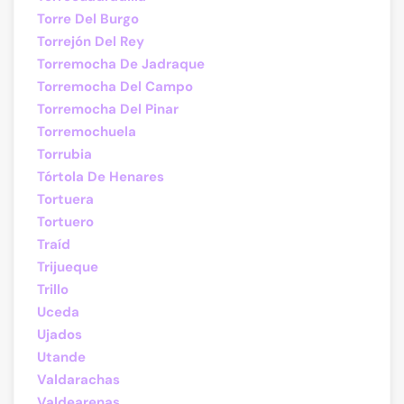
Torre Del Burgo
Torrejón Del Rey
Torremocha De Jadraque
Torremocha Del Campo
Torremocha Del Pinar
Torremochuela
Torrubia
Tórtola De Henares
Tortuera
Tortuero
Traíd
Trijueque
Trillo
Uceda
Ujados
Utande
Valdarachas
Valdearenas