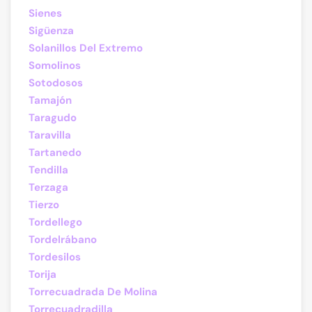
Sienes
Sigüenza
Solanillos Del Extremo
Somolinos
Sotodosos
Tamajón
Taragudo
Taravilla
Tartanedo
Tendilla
Terzaga
Tierzo
Tordellego
Tordelrábano
Tordesilos
Torija
Torrecuadrada De Molina
Torrecuadradilla