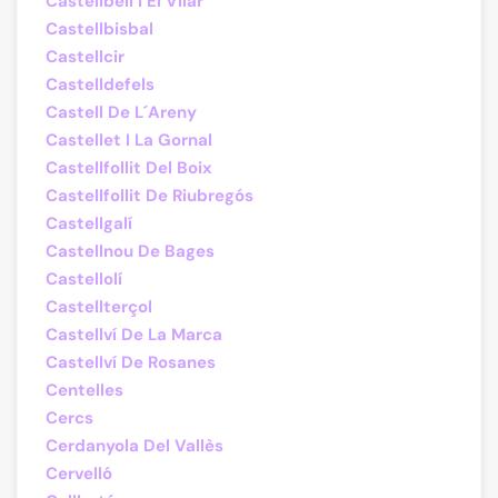
Castellbell I El Vilar
Castellbisbal
Castellcir
Castelldefels
Castell De L´Areny
Castellet I La Gornal
Castellfollit Del Boix
Castellfollit De Riubregós
Castellgalí
Castellnou De Bages
Castellolí
Castellterçol
Castellví De La Marca
Castellví De Rosanes
Centelles
Cercs
Cerdanyola Del Vallès
Cervelló