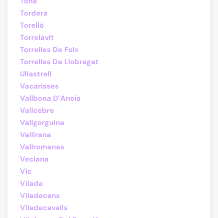
Tona
Tordera
Torelló
Torrelavit
Torrelles De Foix
Torrelles De Llobregat
Ullastrell
Vacarisses
Vallbona D´Anoia
Vallcebre
Vallgorguina
Vallirana
Vallromanes
Veciana
Vic
Vilada
Viladecans
Viladecavalls