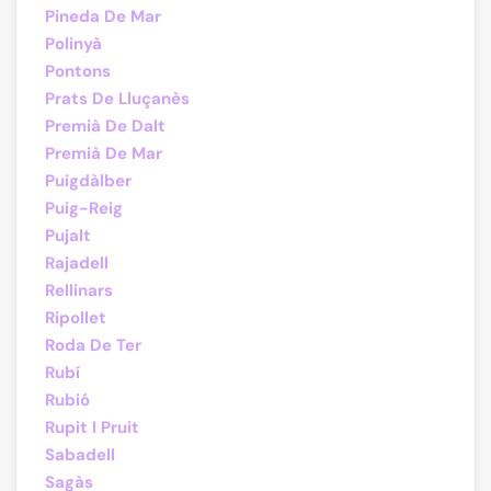
Pineda De Mar
Polinyà
Pontons
Prats De Lluçanès
Premià De Dalt
Premià De Mar
Puigdàlber
Puig-Reig
Pujalt
Rajadell
Rellinars
Ripollet
Roda De Ter
Rubí
Rubió
Rupit I Pruit
Sabadell
Sagàs