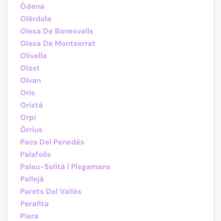
Òdena
Olèrdola
Olesa De Bonesvalls
Olesa De Montserrat
Olivella
Olost
Olvan
Orís
Oristà
Orpí
Òrrius
Pacs Del Penedès
Palafolls
Palau-Solità I Plegamans
Pallejà
Parets Del Vallès
Perafita
Piera