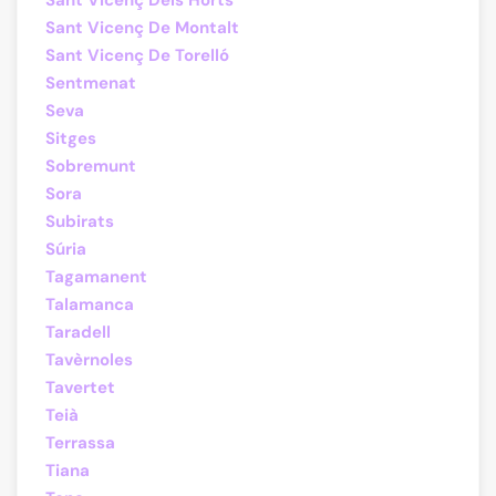
Sant Vicenç Dels Horts
Sant Vicenç De Montalt
Sant Vicenç De Torelló
Sentmenat
Seva
Sitges
Sobremunt
Sora
Subirats
Súria
Tagamanent
Talamanca
Taradell
Tavèrnoles
Tavertet
Teià
Terrassa
Tiana