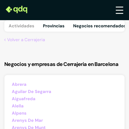
Actividades
Provincias
Negocios recomendados 
Volver a Cerrajeria
Negocios y empresas de Cerrajeria en Barcelona
Abrera
Aguilar De Segarra
Aiguafreda
Alella
Alpens
Arenys De Mar
Arenys De Munt