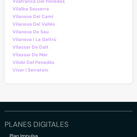
Vilafranca Del Penedès
Vilalba Sasserra
Vilanova Del Camí
Vilanova Del Vallès
Vilanova De Sau
Vilanova I La Geltrú
Vilassar De Dalt
Vilassar De Mar
Vilobí Del Penedès
Viver I Serrateix
PLANES DIGITALES
Plan Impulsa