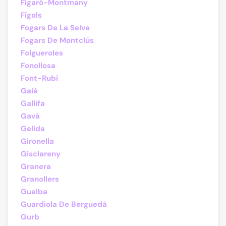
Figaró-Montmany
Fígols
Fogars De La Selva
Fogars De Montclús
Folgueroles
Fonollosa
Font-Rubí
Gaià
Gallifa
Gavà
Gelida
Gironella
Gisclareny
Granera
Granollers
Gualba
Guardiola De Berguedà
Gurb