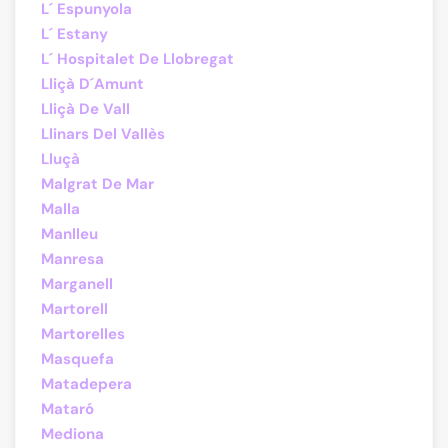
L´ Espunyola
L´ Estany
L´ Hospitalet De Llobregat
Lliçà D´Amunt
Lliçà De Vall
Llinars Del Vallès
Lluçà
Malgrat De Mar
Malla
Manlleu
Manresa
Marganell
Martorell
Martorelles
Masquefa
Matadepera
Mataró
Mediona