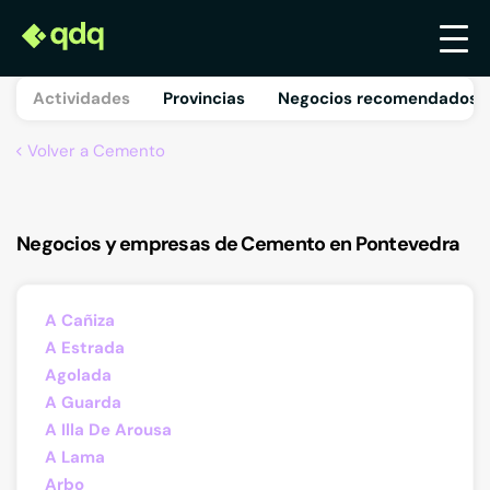
Actividades
Provincias
Negocios recomendados 
Volver a Cemento
Negocios y empresas de Cemento en Pontevedra
A Cañiza
A Estrada
Agolada
A Guarda
A Illa De Arousa
A Lama
Arbo