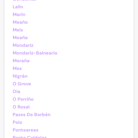
Lalín
Marín
Meaño
Meis
Moaña
Mondariz
Mondariz-Balneario
Moraña
Mos
Nigrán
O Grove
Oia
O Porriño
O Rosal
Pazos De Borbén
Poio
Ponteareas
Ponte Caldelas