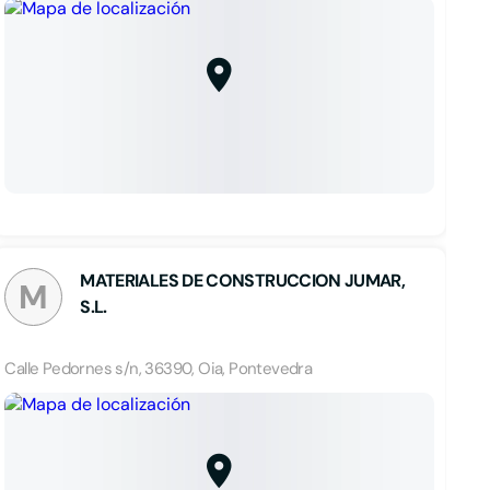
MATERIALES DE CONSTRUCCION JUMAR,
M
S.L.
Calle Pedornes s/n, 36390, Oia, Pontevedra