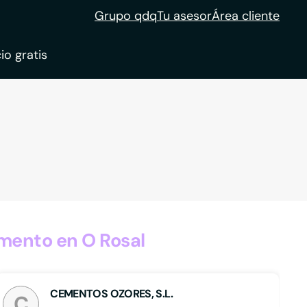
Grupo qdq
Tu asesor
Área cliente
io gratis
ble
tion
mento en O Rosal
CEMENTOS OZORES, S.L.
C