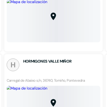
HORMIGONES VALLE MIÑOR
H
Carregal de Abaixo s/n, 36740, Tomiño, Pontevedra