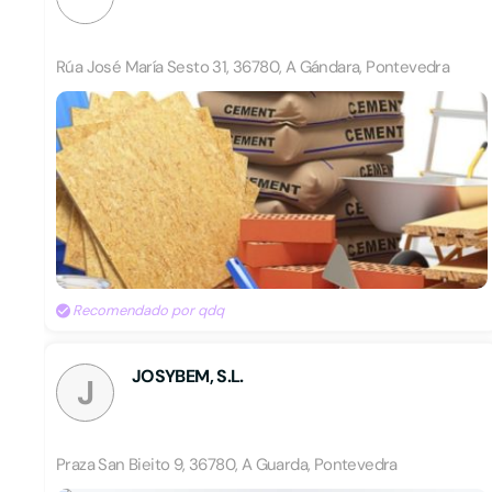
Rúa José María Sesto 31, 36780, A Gándara, Pontevedra
Recomendado por qdq
JOSYBEM, S.L.
J
Praza San Bieito 9, 36780, A Guarda, Pontevedra