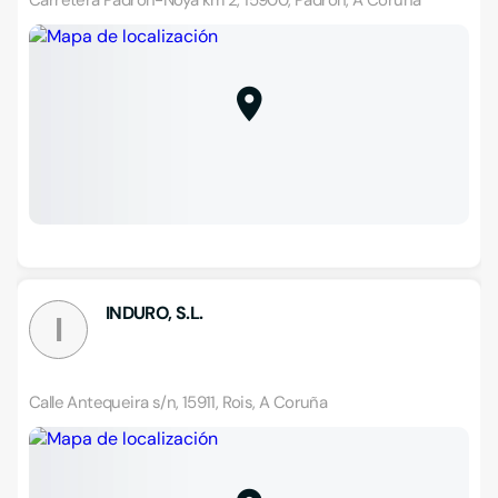
Carretera Padrón-Noya km 2, 15900, Padrón, A Coruña
INDURO, S.L.
I
Calle Antequeira s/n, 15911, Rois, A Coruña