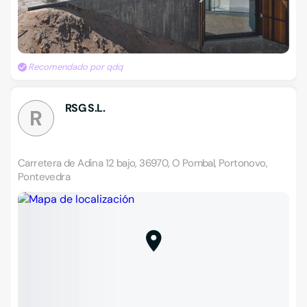
Recomendado por qdq
RSG S.L.
R
Carretera de Adina 12 bajo, 36970, O Pombal, Portonovo,
Pontevedra