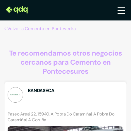
Volver a Cemento en Pontevedra
Te recomendamos otros negocios
cercanos para Cemento en
Pontecesures
BANDASECA
Paseo Areal 22, 15940, A Pobra Do Caramiñal, A Pobra Do
Caramiñal, A Coruña