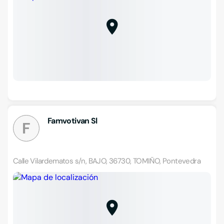
Famvotivan Sl
F
Calle Vilardematos s/n, BAJO, 36730, TOMIÑO, Pontevedra