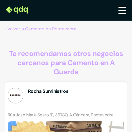
Volver a Cemento en Pontevedra
Te recomendamos otros negocios
cercanos para Cemento en A
Guarda
Rocha Suministros
Rúa José María Sesto 31, 36780, A Gándara, Pontevedra