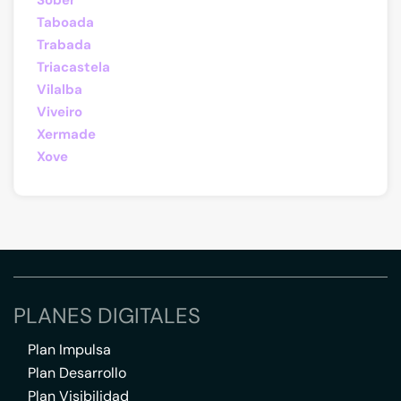
Sober
Taboada
Trabada
Triacastela
Vilalba
Viveiro
Xermade
Xove
PLANES DIGITALES
Plan Impulsa
Plan Desarrollo
Plan Visibilidad