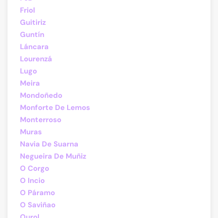
Friol
Guitiriz
Guntín
Láncara
Lourenzá
Lugo
Meira
Mondoñedo
Monforte De Lemos
Monterroso
Muras
Navia De Suarna
Negueira De Muñiz
O Corgo
O Incio
O Páramo
O Saviñao
Ourol