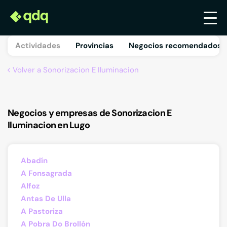
Actividades
Provincias
Negocios recomendados 
Volver a Sonorizacion E Iluminacion
Negocios y empresas de Sonorizacion E
Iluminacion en Lugo
Abadín
A Fonsagrada
Alfoz
Antas De Ulla
A Pastoriza
A Pobra Do Brollón