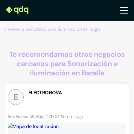
Volver a Sonorización E Iluminación en Lugo
Te recomendamos otros negocios
cercanos para Sonorización e
iluminación en Baralla
ELECTRONOVA
E
Rua Nueva 56, Bajo, 27600, Sarria, Lugo