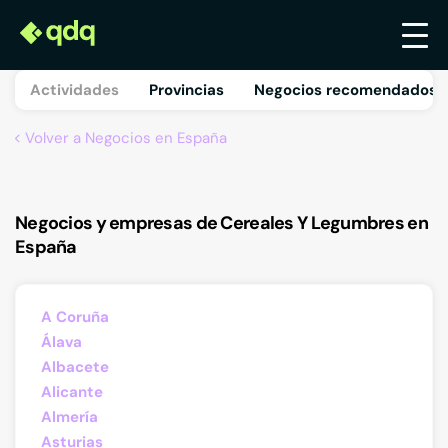
Actividades
Provincias
Negocios recomendados 
Volver a Negocios en España
Negocios y empresas de Cereales Y Legumbres en
España
A Coruña
Álava
Albacete
Alicante
Almería
Asturias