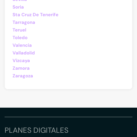
Soria
Sta Cruz De Tenerife
Tarragona
Teruel
Toledo
Valencia
Valladolid
Vizcaya
Zamora
Zaragoza
PLANES DIGITALES