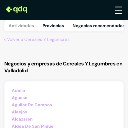
Actividades
Provincias
Negocios recomendados 
Volver a Cereales Y Legumbres
Negocios y empresas de Cereales Y Legumbres en
Valladolid
Adalia
Aguasal
Aguilar De Campos
Alaejos
Alcazarén
Aldea De San Miguel