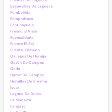
Encinas De Esgueva
Esguevillas De Esgueva
Fombellida
Fompedraza
Fontihoyuelo
Fresno El Viejo
Fuensaldaña
Fuente El Sol
Fuente-Olmedo
Gallegos De Hornija
Gatón De Campos
Geria
Herrín De Campos
Hornillos De Eresma
Íscar
Laguna De Duero
La Mudarra
Langayo