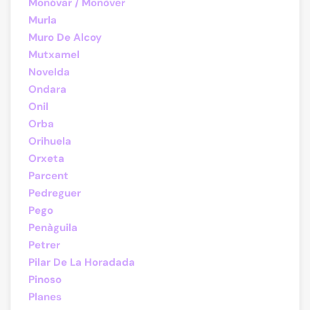
Monóvar / Monòver
Murla
Muro De Alcoy
Mutxamel
Novelda
Ondara
Onil
Orba
Orihuela
Orxeta
Parcent
Pedreguer
Pego
Penàguila
Petrer
Pilar De La Horadada
Pinoso
Planes