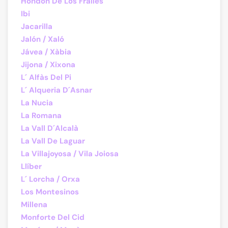
Hondón De Los Frailes
Ibi
Jacarilla
Jalón / Xaló
Jávea / Xàbia
Jijona / Xixona
L´ Alfàs Del Pi
L´ Alqueria D´Asnar
La Nucia
La Romana
La Vall D´Alcalà
La Vall De Laguar
La Villajoyosa / Vila Joiosa
Llíber
L´ Lorcha / Orxa
Los Montesinos
Millena
Monforte Del Cid