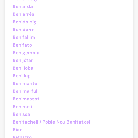
Beniardá
Beniarrés
Benidoleig
Benidorm
Benifallim
Benifato
Benigembla
Benijófar
Benilloba
Benillup
Benimantell
Benimarfull
Benimassot
Benimeli
Benissa
Benitachell / Poble Nou Benitatxell
Biar
Bigastro