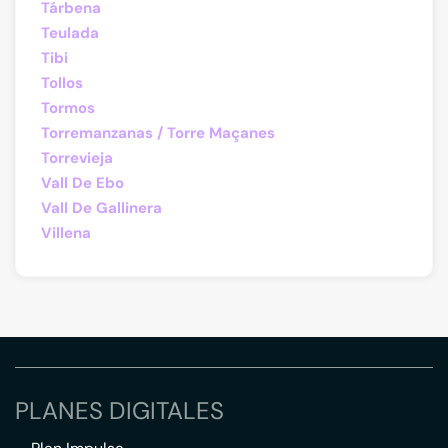
Tárbena
Teulada
Tibi
Tollos
Tormos
Torremanzanas / Torre Maçanes
Torrevieja
Vall De Ebo
Vall De Gallinera
Villena
PLANES DIGITALES