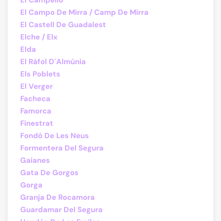
El Campello
El Campo De Mirra / Camp De Mirra
El Castell De Guadalest
Elche / Elx
Elda
El Ràfol D´Almúnia
Els Poblets
El Verger
Facheca
Famorca
Finestrat
Fondó De Les Neus
Formentera Del Segura
Gaianes
Gata De Gorgos
Gorga
Granja De Rocamora
Guardamar Del Segura