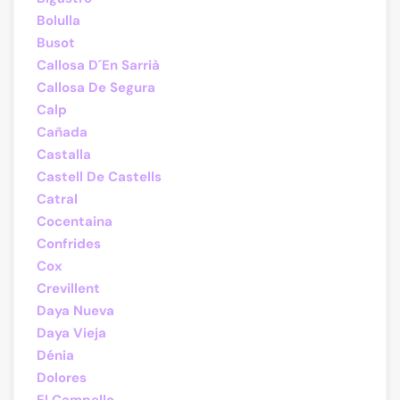
Bolulla
Busot
Callosa D´En Sarrià
Callosa De Segura
Calp
Cañada
Castalla
Castell De Castells
Catral
Cocentaina
Confrides
Cox
Crevillent
Daya Nueva
Daya Vieja
Dénia
Dolores