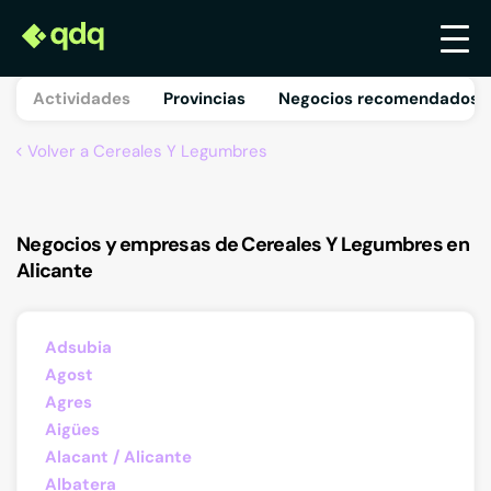
Actividades
Provincias
Negocios recomendados 
Volver a Cereales Y Legumbres
Negocios y empresas de Cereales Y Legumbres en
Alicante
Adsubia
Agost
Agres
Aigües
Alacant / Alicante
Albatera