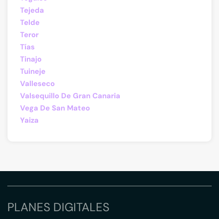
Tejeda
Telde
Teror
Tías
Tinajo
Tuineje
Valleseco
Valsequillo De Gran Canaria
Vega De San Mateo
Yaiza
PLANES DIGITALES