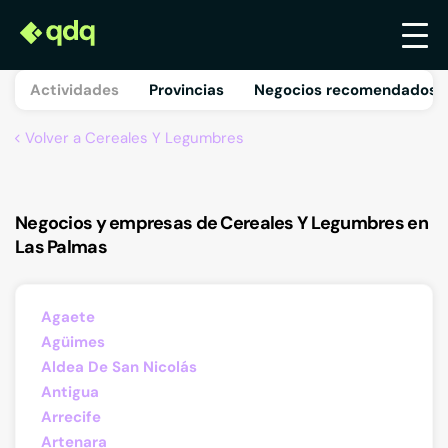
Actividades
Provincias
Negocios recomendados 
Volver a Cereales Y Legumbres
Negocios y empresas de Cereales Y Legumbres en
Las Palmas
Agaete
Agüimes
Aldea De San Nicolás
Antigua
Arrecife
Artenara