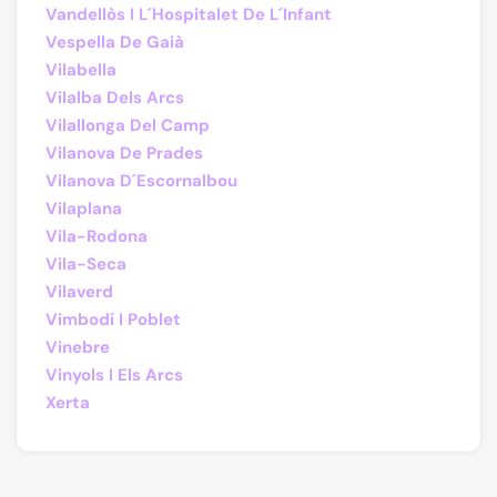
Vandellòs I L´Hospitalet De L´Infant
Vespella De Gaià
Vilabella
Vilalba Dels Arcs
Vilallonga Del Camp
Vilanova De Prades
Vilanova D´Escornalbou
Vilaplana
Vila-Rodona
Vila-Seca
Vilaverd
Vimbodí I Poblet
Vinebre
Vinyols I Els Arcs
Xerta