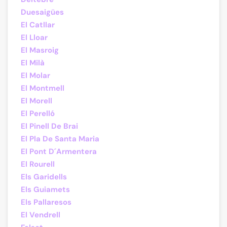
Duesaigües
El Catllar
El Lloar
El Masroig
El Milà
El Molar
El Montmell
El Morell
El Perelló
El Pinell De Brai
El Pla De Santa Maria
El Pont D´Armentera
El Rourell
Els Garidells
Els Guiamets
Els Pallaresos
El Vendrell