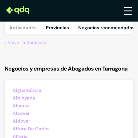
Actividades
Provincias
Negocios recomendados 
Volver a Abogados
Negocios y empresas de Abogados en Tarragona
Aiguamúrcia
Albinyana
Alcanar
Alcover
Aldover
Alfara De Carles
Alforja