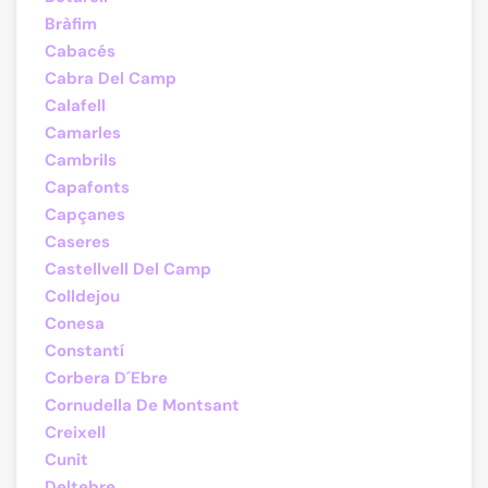
Bràfim
Cabacés
Cabra Del Camp
Calafell
Camarles
Cambrils
Capafonts
Capçanes
Caseres
Castellvell Del Camp
Colldejou
Conesa
Constantí
Corbera D´Ebre
Cornudella De Montsant
Creixell
Cunit
Deltebre