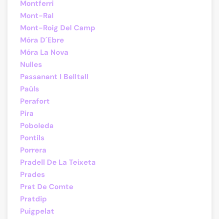
Montferri
Mont-Ral
Mont-Roig Del Camp
Móra D´Ebre
Móra La Nova
Nulles
Passanant I Belltall
Paüls
Perafort
Pira
Poboleda
Pontils
Porrera
Pradell De La Teixeta
Prades
Prat De Comte
Pratdip
Puigpelat