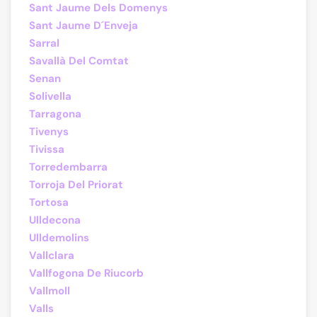
Sant Jaume Dels Domenys
Sant Jaume D´Enveja
Sarral
Savallà Del Comtat
Senan
Solivella
Tarragona
Tivenys
Tivissa
Torredembarra
Torroja Del Priorat
Tortosa
Ulldecona
Ulldemolins
Vallclara
Vallfogona De Riucorb
Vallmoll
Valls