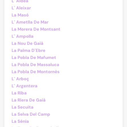
L´ Aldea
L´ Aleixar
La Masó
L´ Ametlla De Mar
La Morera De Montsant
L´ Ampolla
La Nou De Gaià
La Palma D´Ebre
La Pobla De Mafumet
La Pobla De Massaluca
La Pobla De Montornès
L´ Arboç
L´ Argentera
La Riba
La Riera De Gaià
La Secuita
La Selva Del Camp
La Sénia