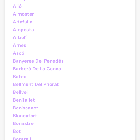
Alió
Almoster
Altafulla
Amposta
Arbolí
Arnes
Ascó
Banyeres Del Penedès
Barberà De La Conca
Batea
Bellmunt Del Priorat
Bellvei
Benifallet
Benissanet
Blancafort
Bonastre
Bot
Botarell