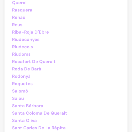
Querol
Rasquera
Renau
Reus
Riba-Roja D´Ebre
Riudecanyes
Riudecols
Riudoms
Rocafort De Queralt
Roda De Barà
Rodonyà
Roquetes
Salomó
Salou
Santa Bàrbara
Santa Coloma De Queralt
Santa Oliva
Sant Carles De La Ràpita