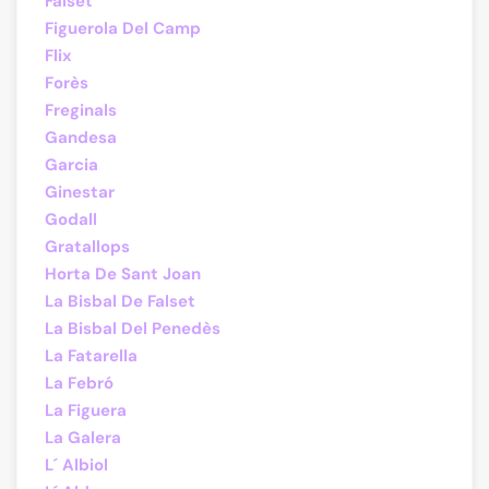
Falset
Figuerola Del Camp
Flix
Forès
Freginals
Gandesa
Garcia
Ginestar
Godall
Gratallops
Horta De Sant Joan
La Bisbal De Falset
La Bisbal Del Penedès
La Fatarella
La Febró
La Figuera
La Galera
L´ Albiol