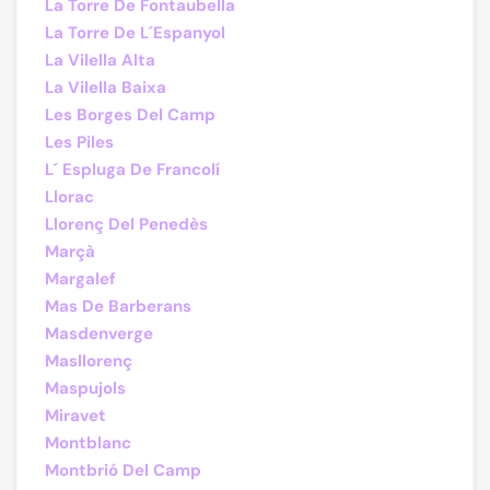
La Torre De Fontaubella
La Torre De L´Espanyol
La Vilella Alta
La Vilella Baixa
Les Borges Del Camp
Les Piles
L´ Espluga De Francolí
Llorac
Llorenç Del Penedès
Marçà
Margalef
Mas De Barberans
Masdenverge
Masllorenç
Maspujols
Miravet
Montblanc
Montbrió Del Camp