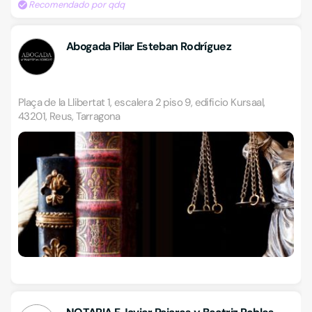
Recomendado por qdq
Abogada Pilar Esteban Rodríguez
Plaça de la Llibertat 1, escalera 2 piso 9, edificio Kursaal,
43201, Reus, Tarragona