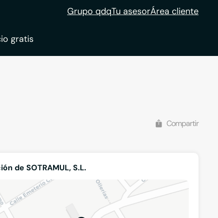
Grupo qdq
Tu asesor
Área cliente
io gratis
ble
tion
Compartir
ión de SOTRAMUL, S.L.