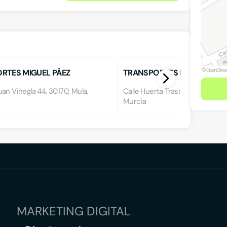
RTES MIGUEL PÁEZ
TRANSPORTES EL PELOTO S.
an Viñegla 44, 30170, Mula,
Calle Huerta Trascastillo s/n, 3
Murcia
MARKETING DIGITAL