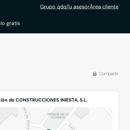
Grupo qdq
Tu asesor
Área cliente
io gratis
ble
tion
Compartir
ión de CONSTRUCCIONES INIESTA, S.L.