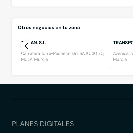
Otros negocios en tu zona
T.ILLAN. S.L.
TRANSPO
Carretera Torre-Pacheco s/n, BAJO, 30170,
Avenida Ju
MULA, Murcia
Murcia
PLANES DIGITALES