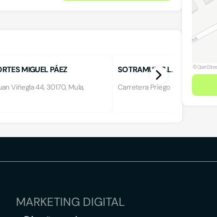
RTES MIGUEL PÁEZ
SOTRAMUL, S.L.
an Viñegla 44, 30170, Mula,
Carretera Priego 2,5, 30170, Mu
MARKETING DIGITAL