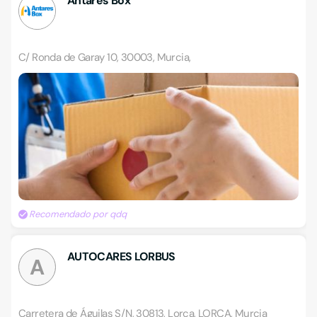
Antares Box
C/ Ronda de Garay 10, 30003, Murcia,
Recomendado por qdq
AUTOCARES LORBUS
A
Carretera de Águilas S/N, 30813, Lorca, LORCA, Murcia