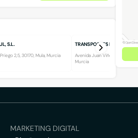
, S.L.
TRANSPORTES MIGUEL PÁE
Priego 2,5, 30170, Mula, Murcia
Avenida Juan Viñegla 44, 30170,
Murcia
MARKETING DIGITAL