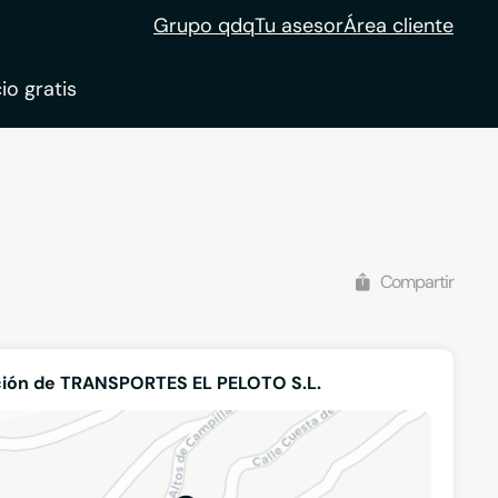
Grupo qdq
Tu asesor
Área cliente
io gratis
ble
tion
Compartir
ción de TRANSPORTES EL PELOTO S.L.