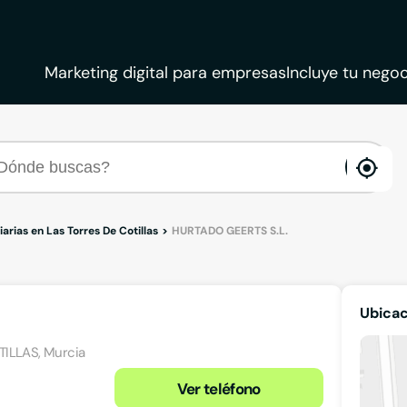
Marketing digital para empresas
Incluye tu negoc
ena
loca
iarias en Las Torres De Cotillas
HURTADO GEERTS S.L.
Ubicac
TILLAS, Murcia
Ver teléfono