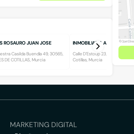
 ROSAURO JUAN JOSE
INMOBILIARIA AINTOR
aestra Casilda Buendía 49, 30565,
Calle D´Estoup 23, 30565, Las T
S DE COTILLAS, Murcia
Cotillas, Murcia
MARKETING DIGITAL