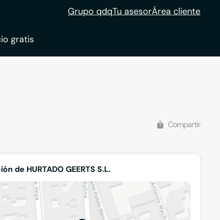
Grupo qdq
Tu asesor
Área cliente
io gratis
ble
tion
Compartir
ión de HURTADO GEERTS S.L.