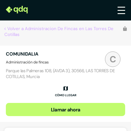
Volver a Administracion De Fincas en Las Torres De
Cotillas
COMUNIDALIA
C
Administración de fincas
Parque las Palmeras 108, (AVDA 3), 30566, LAS TORRES DE
COTILLAS, Murcia
CÓMO LLEGAR
Llamar ahora