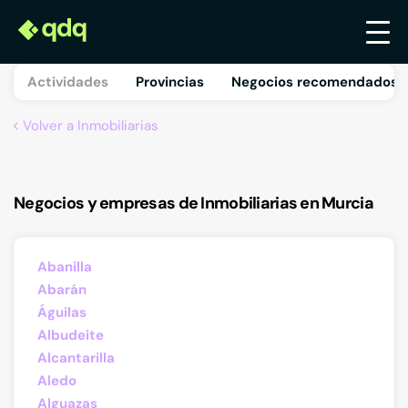
Actividades
Provincias
Negocios recomendados 
Volver a Inmobiliarias
Negocios y empresas de Inmobiliarias en Murcia
Abanilla
Abarán
Águilas
Albudeite
Alcantarilla
Aledo
Alguazas