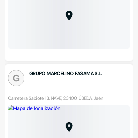
GRUPO MARCELINO FASAMA S.L.
G
Carretera Sabiote 13, NAVE, 23400, ÚBEDA, Jaén