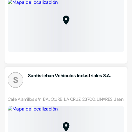
Santisteban Vehiculos Industriales S.A.
S
Calle Alamillos s/n, BAJO;URB. LA CRUZ, 23700, LINARES, Jaén