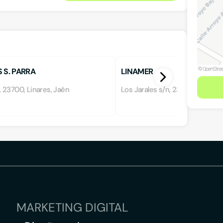
 S. PARRA
LINAMER
 23700, Linares, Jaén
Los Jarales s/n, 23700, Linares,
MARKETING DIGITAL