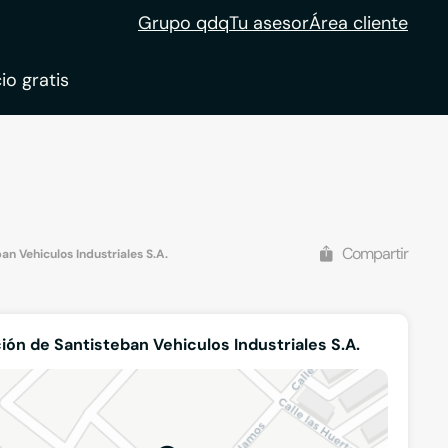
Grupo qdq
Tu asesor
Área cliente
io gratis
ble
tion
Compartir
an Vehiculos Industriales S.A.
ión de Santisteban Vehiculos Industriales S.A.