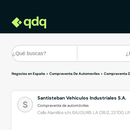
Negocios en España
Compraventa De Automoviles
Compraventa D
Santisteban Vehiculos Industriales S.A.
S
Compraventa de automóviles
Calle Alamillos s/n, BAJO;URB. LA CRUZ, 23700, L