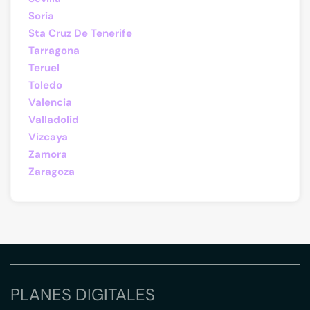
Soria
Sta Cruz De Tenerife
Tarragona
Teruel
Toledo
Valencia
Valladolid
Vizcaya
Zamora
Zaragoza
PLANES DIGITALES