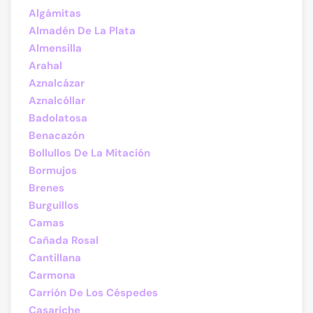
Algámitas
Almadén De La Plata
Almensilla
Arahal
Aznalcázar
Aznalcóllar
Badolatosa
Benacazón
Bollullos De La Mitación
Bormujos
Brenes
Burguillos
Camas
Cañada Rosal
Cantillana
Carmona
Carrión De Los Céspedes
Casariche