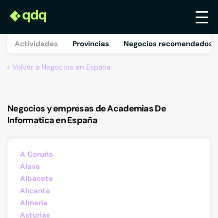
Actividades
Provincias
Negocios recomendados 
Volver a Negocios en España
Negocios y empresas de Academias De
Informatica en España
A Coruña
Álava
Albacete
Alicante
Almería
Asturias