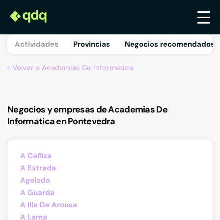
Actividades
Provincias
Negocios recomendados 
Volver a Academias De Informatica
Negocios y empresas de Academias De
Informatica en Pontevedra
A Cañiza
A Estrada
Agolada
A Guarda
A Illa De Arousa
A Lama