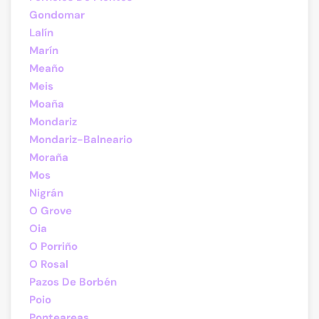
Gondomar
Lalín
Marín
Meaño
Meis
Moaña
Mondariz
Mondariz-Balneario
Moraña
Mos
Nigrán
O Grove
Oia
O Porriño
O Rosal
Pazos De Borbén
Poio
Ponteareas