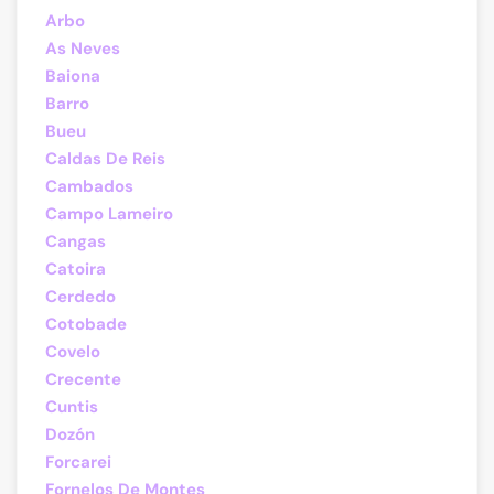
Arbo
As Neves
Baiona
Barro
Bueu
Caldas De Reis
Cambados
Campo Lameiro
Cangas
Catoira
Cerdedo
Cotobade
Covelo
Crecente
Cuntis
Dozón
Forcarei
Fornelos De Montes