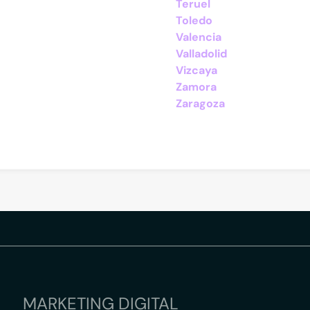
Teruel
Toledo
Valencia
Valladolid
Vizcaya
Zamora
Zaragoza
MARKETING DIGITAL