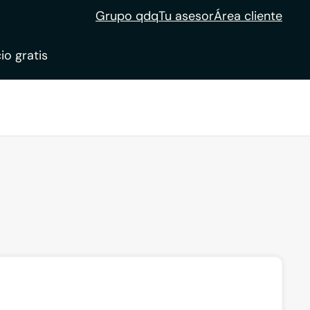
Grupo qdq
Tu asesor
Área cliente
io gratis