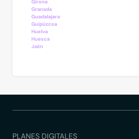
Girona
Granada
Guadalajara
Guipúzcoa
Huelva
Huesca
Jaén
PLANES DIGITALES